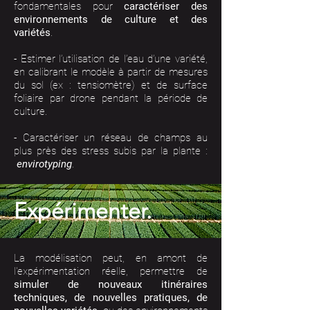
fondamentales pour
caractériser des
environnements de culture et des
variétés
.
- Estimer l’utilisation de l’eau d’une variété,
en calibrant le modèle à partir de mesures
du sol (ex : tensiomètre) et de surface
foliaire par drone pendant la période de
culture.
- Caractériser un réseau de champs au
plus près des stress subis par la plante :
envirotyping
.
Expérimenter.
La modélisation peut, en amont de
l'expérimentation réelle, permettre de
simuler de nouveaux itinéraires
techniques, de nouvelles pratiques, de