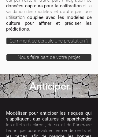
données capteurs pour la calibration
et la
validation des modèles, et d'autre part une
utilisation
couplée avec les modèles de
culture pour affiner et préciser les
prédictions
.
Comment se déroule une prestation ?
Nous faire part de votre projet
Anticiper.
Modéliser pour anticiper les risques qui
s'appliquent aux cultures et appréhender
les effets du climat, du sol et de l’itinéraire
technique pour évaluer les rendements et
les pertes, afin de
prendre les bonnes