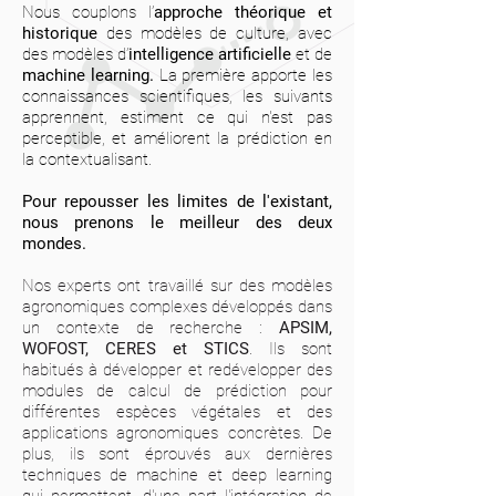
Nous couplons l’
approche théorique et
historique
des modèles de culture, avec
des modèles d’
intelligence artificielle
et de
machine learning.
La première apporte les
connaissances scientifiques, les suivants
apprennent, estiment ce qui n'est pas
perceptible, et améliorent la prédiction en
la contextualisant.
Pour repousser les limites de l'existant,
nous prenons le meilleur des deux
mondes.
Nos experts ont travaillé sur des modèles
agronomiques complexes développés dans
un contexte de recherche :
APSIM,
WOFOST, CERES et STICS
. Ils sont
habitués à développer et redévelopper des
modules de calcul de prédiction pour
différentes espèces végétales et des
applications agronomiques concrètes. De
plus, ils sont éprouvés aux dernières
techniques de machine et deep learning
qui permettent, d'une part l'intégration de