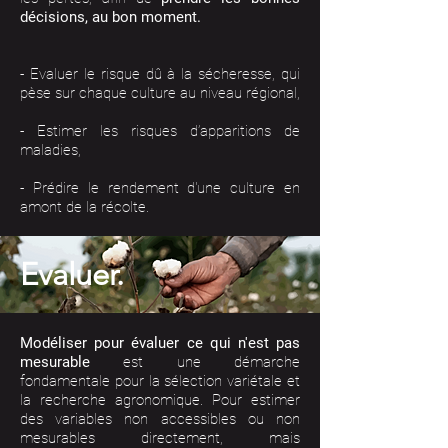
décisions, au bon moment.
- Evaluer le risque dû à la sécheresse, qui
pèse sur chaque culture au niveau régional,
- Estimer les risques d’apparitions de
maladies,
- Prédire le rendement d'une culture en
amont de la récolte.
Evaluer.
Modéliser pour évaluer ce qui n'est pas
mesurable
est une démarche
fondamentale pour la sélection variétale et
la recherche agronomique. Pour estimer
des variables non accessibles ou non
mesurables directement, mais