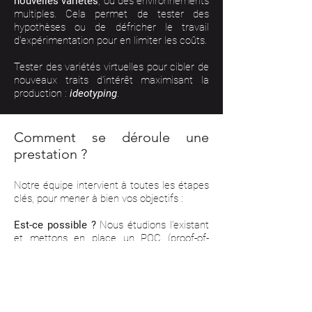
nouvelles variétés
, ou des environnements
multiples. Cela permet de tester des
hypothèses ou de défricher le travail
d’expérimentation pour en limiter les coûts.
Tester des variétés virtuelles pour cibler de
nouveaux traits d’intérêt maximisant la
production :
ideotyping
.
Comment se déroule une
prestation ?
Notre équipe intervient à toutes les étapes
clés, pour mener à bien vos objectifs :
Est-ce possible ?
Nous étudions l’existant
et mettons en place un POC (proof-of-
concept) pour étudier et évaluer la
faisabilité d'un projet.
De quelles données ai-je besoin ?
Nous
vous accompagnons pour définir et traiter